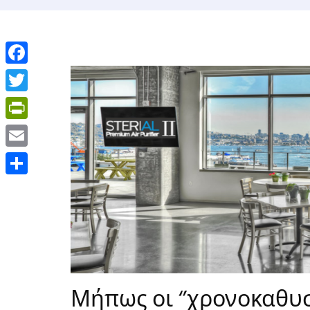
Facebook
Twitter
PrintFriendly
Email
Μοιραστείτε
Μήπως οι ‘’χρονοκαθυσ