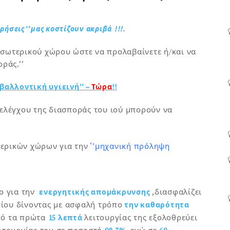
ήσεις’’ μας κοστίζουν ακριβά !!!.
εσωτερικού χώρου ώστε να προλαβαίνετε ή/και να
ράς.’’
βαλλοντική υγιεινή’’ –
Τώρα
!!
ελέγχου της διασποράς του ιού μπορούν να
ερικών χώρων για την
‘’μηχανική πρόληψη
ο για την
,διασφαλίζει
ενεργητικής απομάκρυνσης
τίου δίνοντας με ασφαλή τρόπο
την καθαρότητα
πό τα πρώτα
λειτουργίας της εξολοθρεύει
15 λεπτά
ιτουργίας του σε ποσοστό
ενώ σε