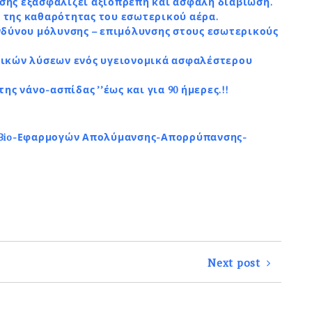
σης εξασφαλίζει αξιοπρεπή και ασφαλή διαβίωση.
 της καθαρότητας του εσωτερικού αέρα.
νδύνου μόλυνσης – επιμόλυνσης στους εσωτερικούς
τικών λύσεων ενός υγειονομικά ασφαλέστερου
ης νάνο-ασπίδας ’’έως και για 90 ήμερες.!!
ς Bio-Εφαρμογών Απολύμανσης-Απορρύπανσης-
Next post