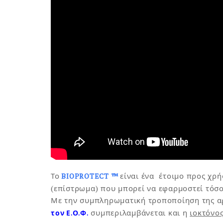
Το
είναι ένα έτοιμο προς χρ
BIOPROTECT ™
(επίστρωμα) που μπορεί να εφαρμοστεί τόσο
Με την συμπληρωματική τροποποίηση της α
συμπεριλαμβάνεται και η
ιοκτόνος
τον Ε.Ο.Φ.