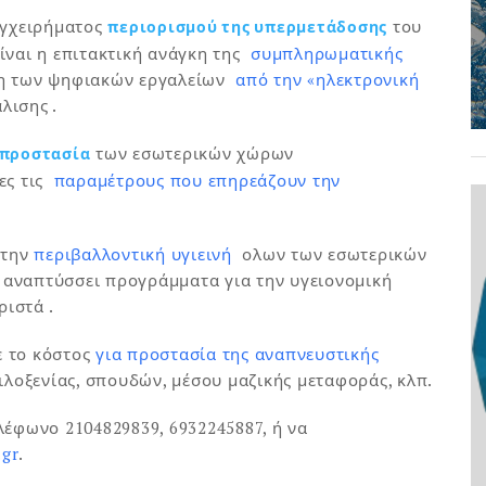
 εγχειρήματος
του
περιορισμού της υπερμετάδοσης
είναι η επιτακτική ανάγκη της
συμπληρωματικής
ση των ψηφιακών εργαλείων
από την «ηλεκτρονική
λισης .
των εσωτερικών χώρων
 προστασία
λες τις
παραμέτρους που επηρεάζουν την
 την
περιβαλλοντική υγιεινή
ολων των εσωτερικών
 αναπτύσσει προγράμματα για την υγειονομική
ιστά .
ε το κόστος
για προστασία της αναπνευστικής
φιλοξενίας, σπουδών, μέσου μαζικής μεταφοράς, κλπ.
λέφωνο 2104829839, 6932245887, ή να
gr
.