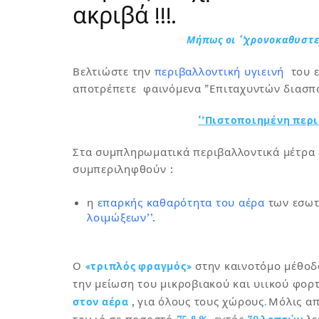
ακριβά !!!.
Μήπως οι ‘’χρονοκαθυστερ
Βελτιώστε την
περιβαλλοντική υγιεινή
του 
αποτρέπετε φαινόμενα ”Επιταχυντών διασπο
‘’Πιστοποιημένη περι
Στα συμπληρωματικά περιβαλλοντικά μέτρα 
συμπεριληφθούν :
η
επαρκής καθαρότητα του αέρα
των εσωτ
λοιμώξεων’’.
Ο
στην καινοτόμο μέθοδ
«τριπλός φραγμός»
την μείωση του μικροβιακού και υιικού φορ
, για όλους τους χώρους
Μόλις α
στον αέρα
.
τον ιό σε ποσοστό
, εντός
λε