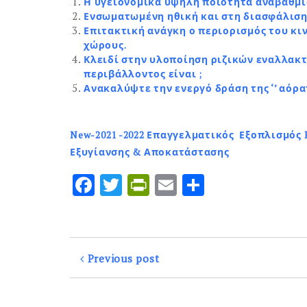
Η υγειονομικά υψηλή ποιότητα αναβάθμι
Ενσωματωμένη ηθική και στη διασφάλιση
Επιτακτική ανάγκη ο περιορισμός του κι
χώρους.
Κλειδί στην υλοποίηση ριζικών εναλλακ
περιβάλλοντος είναι ;
Ανακαλύψτε την ενεργό δράση της ‘’ αόρατ
New-2021 -2022 Επαγγελματικός Εξοπλισμό
Εξυγίανσης & Αποκατάστασης
F
T
P
E
Μ
a
w
ri
m
οι
ce
it
n
ai
ρ
b
te
tF
l
α
Previous post
o
r
ri
σ
o
e
τε