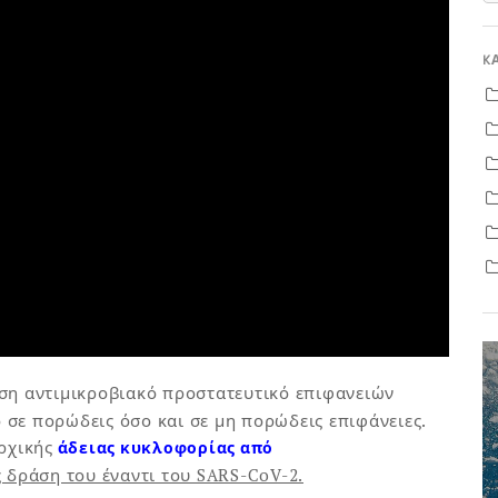
K
ήση αντιμικροβιακό προστατευτικό επιφανειών
 σε πορώδεις όσο και σε μη πορώδεις επιφάνειες.
ρχικής
άδειας κυκλοφορίας από
 δράση του έναντι του SARS-CoV-2.