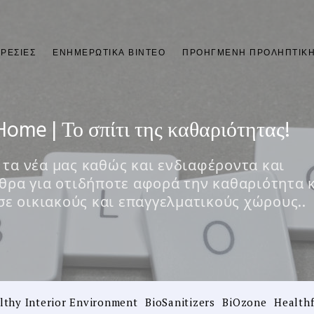
ΡΕΣΊΕΣ
ΕΝΗΜΕΡΩΤΙΚΆ ΒΊΝΤΕΟ
ΠΡΟΗΓΜΈΝΗ ΠΡΟΛΗΠΤΙΚΉ
Home | Το σπίτι της καθαριότητας!
τα νέα μας καθώς και ενδιαφέροντα και
θρα για οτιδήποτε αφορά την καθαριότητα 
 σε οικιακούς και επαγγελματικούς χώρους..
lthy Interior Environment
BioSanitizers
BiOzone
Healthf