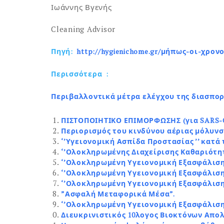
Ιωάννης Βγενής
Cleaning Advisor
Πηγή:
http://hygienichome.gr/μήπως-οι-χρο
Περισσότερα :
Περιβαλλοντικά μέτρα ελέγχου της διασπορ
ΠΙΣΤΟΠΟΙΗΤΙΚΟ ΕΠΙΜΟΡΦΩΣΗΣ (για SARS-
Περιορισμός του κινδύνου αέριας μόλυνσ
‘’Υγειονομική Ασπίδα Προστασίας ’’ κατά
‘’Ολοκληρωμένης Διαχείρισης Καθαριότητ
‘’Ολοκληρωμένη Υγειονομική Εξασφάλιση
‘’Ολοκληρωμένη Υγειονομική Εξασφάλιση 
‘’Ολοκληρωμένη Υγειονομική Εξασφάλιση
”Ασφαλή Μεταφορικά Μέσα”.
‘’Ολοκληρωμένη Υγειονομική Εξασφάλιση 
Διευκρινιστικός 10λογος Βιοκτόνων Απολ