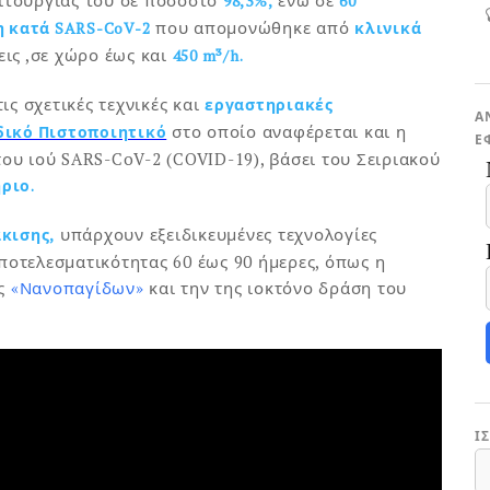
98,3%,
60
που απομονώθηκε από
ση κατά SARS-CoV-2
κλινικά
εις ,σε χώρο έως και
450 m³/h.
ις σχετικές τεχνικές και
εργαστηριακές
Α
στο οποίο αναφέρεται και η
ικό Πιστοποιητικό
Ε
ου ιού SARS-CoV-2 (COVID-19), βάσει του Σειριακού
ριο.
υπάρχουν εξειδικευμένες τεχνολογίες
κισης,
οτελεσματικότητας 60 έως 90 ήμερες, όπως η
ς
«Νανοπαγίδων»
και την της ιοκτόνο δράση του
Ι
Ι