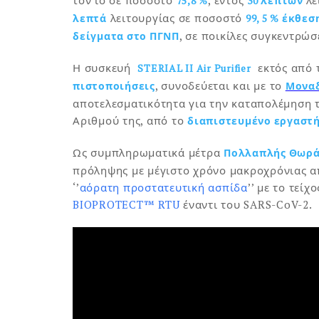
75,8 %
30 λεπτών
λειτουργίας σε ποσοστό
λεπτά
99, 5 % έκθε
, σε ποικίλες συγκεντρώσ
δείγματα στο ΠΓΝΠ
Η συσκευή
εκτός από τ
STERIAL
II
Air Purifier
, συνοδεύεται και με το
πιστοποιήσεις
Μοναδ
αποτελεσματικότητα για την καταπολέμηση τ
Αριθμού της, από το
διαπιστευμένο εργαστή
Ως συμπληρωματικά μέτρα
Πολλαπλής Θωρά
πρόληψης με μέγιστο χρόνο μακροχρόνιας απ
‘’
αόρατη προστατευτική ασπίδα
’’ με το τείχο
BIOPROTECT™ RTU
έναντι του SARS-CoV-2.