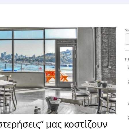
S
Π
τερήσεις’’ μας κοστίζουν