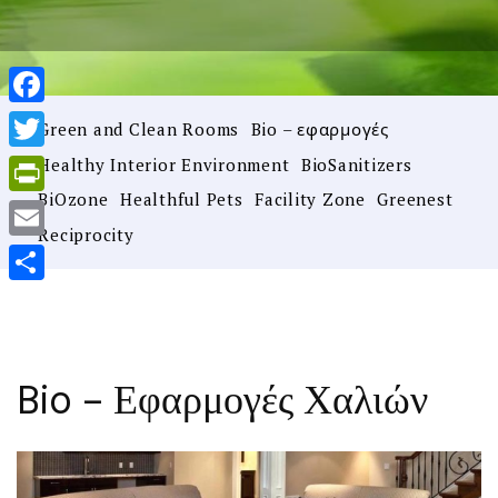
Facebook
Green and Clean Rooms
Bio – εφαρμογές
Healthy Interior Environment
BioSanitizers
Twitter
BiOzone
Healthful Pets
Facility Zone
Greenest
PrintFriendly
Reciprocity
Email
Μοιραστείτε
Bio – Εφαρμογές Χαλιών