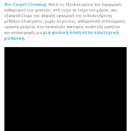
Bio-Carpet Cleaning
:
Μετά τις Εξειδικευμένες Bio-Εφαρμογές
καθαρισμού των μοκετών, από τοίχο σε τοίχο του χώρου, σας
εξασφαλίζουμε την ασφαλή εφαρμογή της ενδεικνυόμενης
μεθόδου πλυσίματος, χωρίς κιτρινίλες, καθαριστικά υπολείμματα,
υγρασία μούχλας που προκαλούν κακοσμία, ανάπτυξη μυκήτων
μια φυσική λύση στην εσωτερική
και καταστροφές για
ρύπανση.