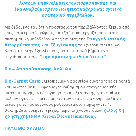
λύσεων Επαγγελματικής Απορρύπανσης για
ένα Αναβαθμισμένο Ποιητικά καθαρό και υγιεινό
εσωτερικό περιβάλλον.
Με δεδομένο του ότι η προστασία του περιβάλλοντος ξεκινά από
τους εσωτερικούς χώρους που ζούμε και εργαζόμαστε, τότε η
Επαγγελματικής
συστηματική μεθοδολογία της έννοιας της
Απορρύπανσης και Εξυγίανσης
του χώρου, πρέπει να
βασίζεται στην Εξειδίκευση, ώστε με απλά βήματα να
“την πράσινη καθαριότητα’’.
πηγαίνουμε προς
Bio – Απορρύπανσης Χαλιών
Bio-Carpet Care
:
Εξειδικευμένη φροντίδα συντήρησης σε χαλιά
και μοκέτες με Bio-Εφαρμογές καθαρισμού επαγγελματικής
απορρύπανσης, αναζωογόνησης και εξυγίανσης, για αφαίρεση
αλλεργιογόνων περιττωμάτων των ακάρεων σκόνης, αλλά και
μείωση από «ρυπογόνους μολυσματικούς παράγοντες ”,
χωρίς τη
βακτηρίδια, μύκητες, τρίχες, περιττό χνούδι, άμμο,
χρήση χημικών
(Green Decontamination).
ΠΛΥΣΙΜΟ ΧΑΛΙΩΝ