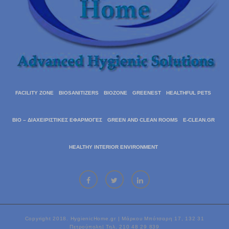
FACILITY ZONE
BIOSANITIZERS
BIOZONE
GREENEST
HEALTHFUL PETS
BIO – ΔΙΑΧΕΙΡΙΣΤΙΚΈΣ ΕΦΑΡΜΟΓΈΣ
GREEN AND CLEAN ROOMS
E-CLEAN.GR
HEALTHY INTERIOR ENVIRONMENT
Copyright 2018. HygienicHome.gr | Μάρκου Μπότσαρη 17, 132 31
Πετρούπολη| Τηλ. 210 48 29 839