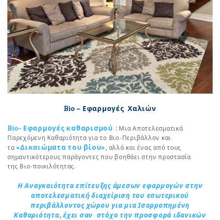
Bio – Εφαρμογές Χαλιών
Bio- Εφαρμογές καθαρισμού
:
Μια Αποτελεσματικά
Παρεχόμενη Καθαριότητα για το Βιο-Περιβάλλον και
«Δικαιώματα του βίου»
τα
, αλλά και ένας από τους
σημαντικότερους παράγοντες που βοηθάει στην προστασία
της Βιο-ποικιλότητας.
Η Αναγκαιότητα επίτευξης άμεσων εφαρμογών στην
αποτελεσματική διαχείριση του εσωτερικού
περιβάλλοντος χώρου για μια Ισορροπημένη
Καθαριότητα, έχει σαν στόχο την προσφορά ιδανικών