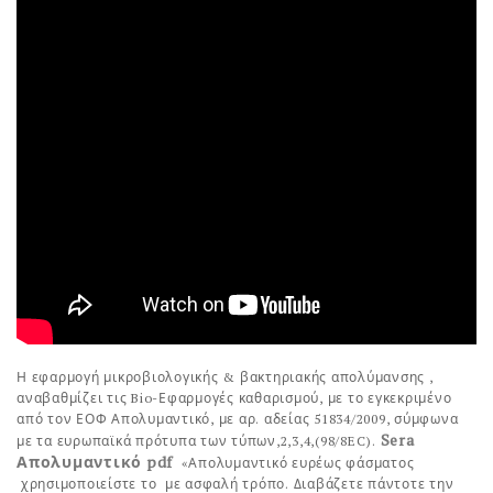
Η εφαρμογή μικροβιολογικής & βακτηριακής απολύμανσης ,
αναβαθμίζει τις Bio-Εφαρμογές καθαρισμού, με το εγκεκριμένο
από τον ΕΟΦ Απολυμαντικό, με αρ. αδείας 51834/2009, σύμφωνα
Sera
με τα ευρωπαϊκά πρότυπα των τύπων,2,3,4,(98/8EC).
Απολυμαντικό pdf
«Απολυμαντικό ευρέως φάσματος
χρησιμοποιείστε το με ασφαλή τρόπο. Διαβάζετε πάντοτε την