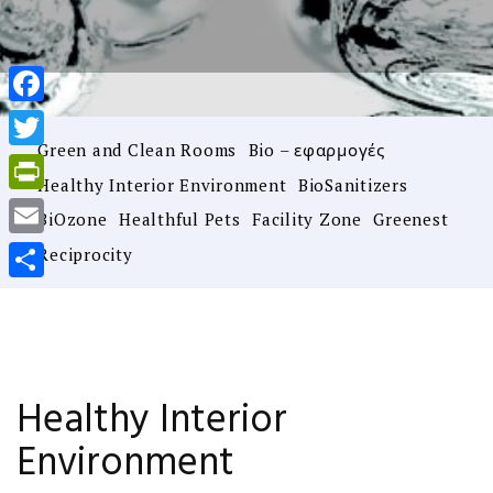
Facebook
Green and Clean Rooms
Bio – εφαρμογές
Twitter
Healthy Interior Environment
BioSanitizers
PrintFriendly
BiOzone
Healthful Pets
Facility Zone
Greenest
Email
Reciprocity
Μοιραστείτε
Healthy Interior
Environment