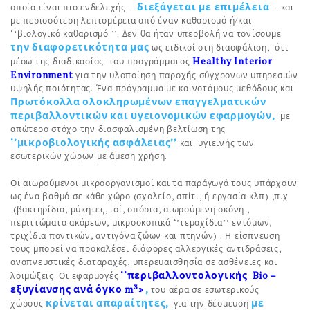
διεξάγεται με επιμέλεια
οποία είναι πιο ενδελεχής –
– και
με περισσότερη λεπτομέρεια από έναν καθαρισμό ή/και
‘’βιολογικό καθαρισμό ’’. Δεν θα ήταν υπερβολή να τονίσουμε
την διαφορετικότητα μας
ως ειδικοί στη διασφάλιση, ότι
Healthy Interior
μέσω της διαδικασίας του προγράμματος
Environment
για την υλοποίηση παροχής σύγχρονων υπηρεσιών
υψηλής ποιότητας. Ένα πρόγραμμα με καινοτόμους μεθόδους και
Πρωτόκολλα ολοκληρωμένων επαγγελματικών
περιβαλλοντικών και υγειονομικών εφαρμογών,
με
απώτερο στόχο την διασφαλισμένη βελτίωση της
‘’μικροβιολογικής ασφάλειας’’
και υγιεινής των
εσωτερικών χώρων με άμεση χρήση.
Οι αιωρούμενοι μικροοργανισμοί και τα παράγωγά τους υπάρχουν
ως ένα βαθμό σε κάθε χώρο (σχολείο, σπίτι, ή εργασία κλπ) ,π.χ
(βακτηρίδια, μύκητες, ιοί, σπόρια, αιωρούμενη σκόνη ,
περιττώματα ακάρεων, μικροσκοπικά ‘’τεμαχίδια’’ εντόμων,
τριχίδια ποντικών, αντιγόνα ζώων και πτηνών) . Η είσπνευση
τους μπορεί να προκαλέσει διάφορες αλλεργικές αντιδράσεις,
αναπνευστικές διαταραχές, υπερευαισθησία σε ασθένειες και
‘‘περιβαλλοντολογικής Bio –
λοιμώξεις. Οι εφαρμογές
εξυγίανσης ανά όγκο m³»
,
του αέρα σε εσωτερικούς
κρίνεται απαραίτητες,
με
χώρους
για την δέσμευση