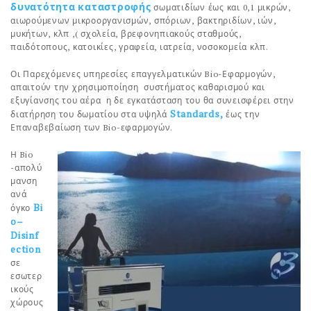
δυνατότητα καταστροφής
σωματιδίων έως και 0,1 μικρών,
αιωρούμενων μικροοργανισμών, σπόριων, βακτηριδίων, ιών,
μυκήτων, κλπ ,( σχολεία, βρεφονηπιακούς σταθμούς,
παιδότοπους, κατοικίες, γραφεία, ιατρεία, νοσοκομεία κλπ.
Οι Παρεχόμενες υπηρεσίες επαγγελματικών Bio-Εφαρμογών,
απαιτούν την χρησιμοποίηση συστήματος καθαρισμού και
εξυγίανσης του αέρα η δε εγκατάσταση του θα συνεισφέρει στην
Standards,
διατήρηση του δωματίου στα υψηλά
έως την
Επαναβεβαίωση των Bio-εφαρμογών.
Η Bio
-απολύ
μανση
ανά
Bi
όγκο
o–
Disinf
ection
σε
εσωτερ
ικούς
χώρους