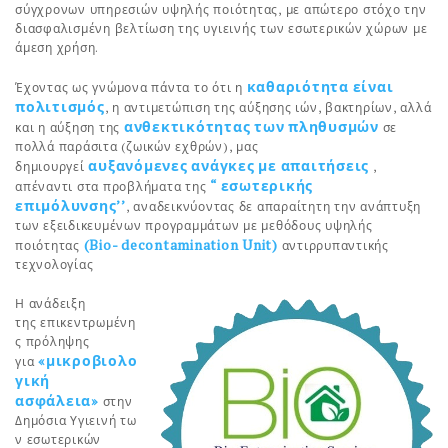
σύγχρονων υπηρεσιών υψηλής ποιότητας, με απώτερο στόχο την
διασφαλισμένη βελτίωση της υγιεινής των εσωτερικών χώρων με
άμεση χρήση.
καθαριότητα είναι
Έχοντας ως γνώμονα πάντα το ότι η
πολιτισμός
, η αντιμετώπιση της αύξησης ιών, βακτηρίων, αλλά
ανθεκτικότητας των πληθυσμών
και η αύξηση της
σε
πολλά παράσιτα (ζωικών εχθρών), μας
αυξανόμενες ανάγκες με απαιτήσεις
δημιουργεί
,
“ εσωτερικής
απέναντι στα προβλήματα της
επιμόλυνσης’’
, αναδεικνύοντας δε απαραίτητη την ανάπτυξη
των εξειδικευμένων προγραμμάτων με μεθόδους υψηλής
(Bio- decontamination Unit)
ποιότητας
αντιρρυπαντικής
τεχνολογίας
Η ανάδειξη
της επικεντρωμένη
ς πρόληψης
«μικροβιολο
για
γική
ασφάλεια»
στην
Δημόσια Υγιεινή τω
ν εσωτερικών