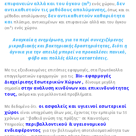
επιφανειών αλλά και του όγκου (m³)
δεν
ενός χώρου,
αντικαθιστούν τις μεθόδους απολύμανσης,
όπως και οι
δεν αντικαθιστούν καθαριότητα
μέθοδοι απολύμανσης
και
πλύσιμο, αντικειμένων και επιφανειών αλλά και του όγκου
(m³) ενός χώρου.
Αναγκαία η ενημέρωση, για
τ
α περί συνεχιζόμενης
μικροβιακής και βακτηριακής δραστηριότητας
,
διότι η
άγνοια για την απειλή μπορεί να προκαλέσει πανικό,
φόβο και πολλές άλλες καταστάσεις.
Με τις εξειδικευμένες επιτόπιες εφαρμογές, στα Πρωτόκολλα
Bio- εφαρμογές
επαγγελματικών εφαρμογών για τις
Διαχείρισης Εσωτερικών Χώρων ,
δίνουμε μεγάλη
στην ανάλυση κινδύνων και επικινδυνότητας
σημασία
τους
,
ακόμα και για μελλοντικά προβλήματα.
οι ασφαλείς και υγιεινοί εσωτερικοί
Με δεδομένο ότι
χώροι
είναι υποχρέωση όλων μας, έχοντας την εμπειρία τω 35
χρόνων με ‘’βαθειά γνώση της πράξης’’ σε Καινοτόμες
περιβαλλοντικού & υγειονομικού
Υπηρεσίες
ενδιαφέροντος
για την βελτιωμένη αποτελεσματικότητα των