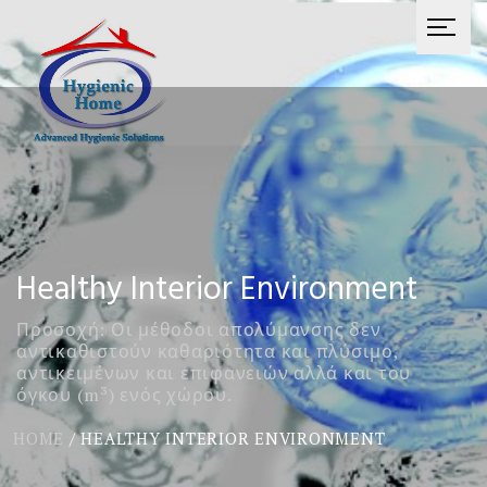
Healthy Interior Environment
Προσοχή: Οι μέθοδοι απολύμανσης δεν
αντικαθιστούν καθαριότητα και πλύσιμο,
αντικειμένων και επιφανειών αλλά και του
όγκου (m³) ενός χώρου.
HOME
/
HEALTHY INTERIOR ENVIRONMENT