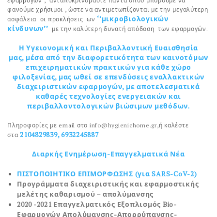
εφαρμογών , ανταποκρινόμαστε πάντα όπου μπορούμε να
φανούμε χρήσιμοι , ώστε να αντιμετωπίζονται με την μεγαλύτερη
‘’μικροβιολογικών
ασφάλεια οι προκλήσεις ων
κίνδυνων’’
με την καλύτερη δυνατή απόδοση των εφαρμογών.
Η
Υγειονομική και Περιβαλλοντική Ευαισθησία
μας,
μέσα από την διαφορετικότητα των καινοτόμων
επιχειρηματικών πρακτικών για κάθε χώρο
φιλοξενίας, μας ωθεί σε επενδύσεις εναλλακτικών
διαχειριστικών εφαρμογών, με αποτελεσματικά
καθαρές τεχνολογίες ενεργειακών και
περιβαλλοντολογικών βιώσιμων μεθόδων.
Πληροφορίες με email στο
info@hygienichome.gr
,ή καλέστε
2104829839, 6932245887
στα
Διαρκής Ενημέρωση-Επαγγελματικά Νέα
ΠΙΣΤΟΠΟΙΗΤΙΚΟ
ΕΠΙΜΟΡΦΩΣΗΣ (για SARS-CoV-2)
Προγράμματα διαχειριστικής και εφαρμοστικής
μελέτης καθαρισμού – απολύμανσης
2020 -2021 Επαγγελματικός Εξοπλισμός Bio-
Εφαρμογών Απολύμανσης-Απορρύπανσης-