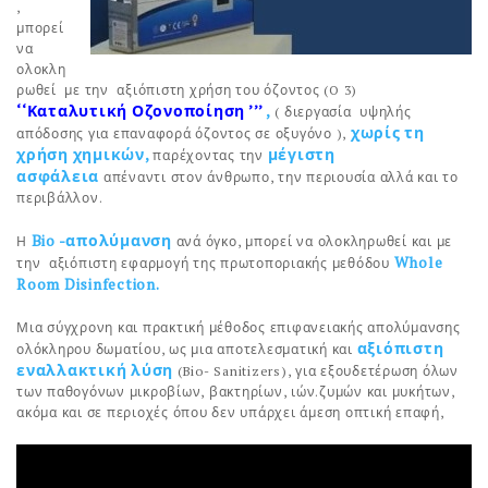
,
μπορεί
να
ολοκλη
ρωθεί με την αξιόπιστη χρήση του όζοντος (O 3)
‘‘Καταλυτική Οζονοποίηση ’’
’
,
( διεργασία υψηλής
χωρίς τη
απόδοσης για επαναφορά όζοντος σε οξυγόνο ),
χρήση χημικών,
μέγιστη
παρέχοντας την
ασφάλεια
απέναντι στον άνθρωπο, την περιουσία αλλά και το
περιβάλλον.
Bio -απολύμανση
Η
ανά όγκο, μπορεί να ολοκληρωθεί και με
Whole
την αξιόπιστη εφαρμογή της πρωτοποριακής μεθόδου
Room Disinfection.
Μια σύγχρονη και πρακτική μέθοδος επιφανειακής απολύμανσης
αξιόπιστη
ολόκληρου δωματίου, ως μια αποτελεσματική και
εναλλακτική λύση
(Bio- Sanitizers), για εξουδετέρωση όλων
των παθογόνων μικροβίων, βακτηρίων, ιών.ζυμών και μυκήτων,
ακόμα και σε περιοχές όπου δεν υπάρχει άμεση οπτική επαφή,