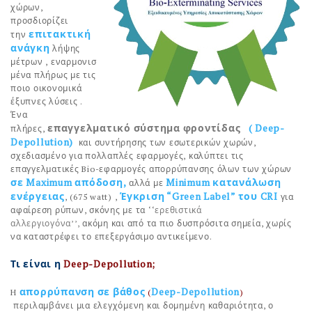
χώρων,
προσδιορίζει
επιτακτική
την
ανάγκη
λήψης
μέτρων , εναρμονισ
μένα πλήρως με τις
ποιο οικονομικά
έξυπνες λύσεις .
Ένα
επαγγελματικό σύστημα φροντίδας
( Deep-
πλήρες,
Depollution)
και συντήρησης των εσωτερικών χωρών,
σχεδιασμένο για πολλαπλές εφαρμογές, καλύπτει τις
επαγγελματικές Bio-εφαρμογές απορρύπανσης όλων των χώρων
σε Maximum απόδοση,
Minimum κατανάλωση
αλλά με
ενέργειας
Έγκριση
“Green Label”
του CRI
, (675 watt) ,
για
αφαίρεση ρύπων, σκόνης με τα ‘‘
ερεθιστικά
αλλεργιογόνα’’,
ακόμη και από τα πιο δυσπρόσιτα σημεία, χωρίς
να καταστρέφει το επεξεργάσιμο αντικείμενο.
Τι είναι η
Deep-Depollution;
απορρύπανση σε βάθος
Deep-Depollution
H
(
)
περιλαμβάνει μια ελεγχόμενη και δομημένη καθαριότητα, ο