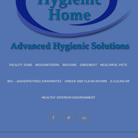
FACILITY ZONE
BIOSANITIZERS
BIOZONE
GREENEST
HEALTHFUL PETS
BIO – ΔΙΑΧΕΙΡΙΣΤΙΚΈΣ ΕΦΑΡΜΟΓΈΣ
GREEN AND CLEAN ROOMS
E-CLEAN.GR
HEALTHY INTERIOR ENVIRONMENT