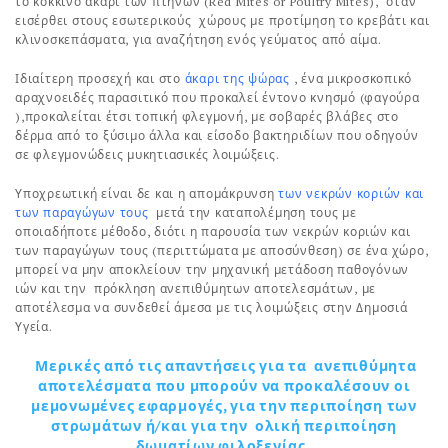
το κόκκινο άκαρι των πτηνών (Red Mites or Poultry Mites), όταν
εισέρθει στους εσωτερικούς χώρους με προτίμηση το κρεβάτι και
κλινοσκεπάσματα, για αναζήτηση ενός γεύματος από αίμα.
Ιδιαίτερη προσεχή και στο
άκαρι της ψώρας
, ένα μικροσκοπικό
αραχνοειδές παρασιτικό που προκαλεί έντονο κνησμό (φαγούρα
),προκαλείται έτσι τοπική φλεγμονή, με σοβαρές βλάβες στο
δέρμα από το ξύσιμο άλλα και είσοδο βακτηριδίων που οδηγούν
σε φλεγμονώδεις μυκητιασικές λοιμώξεις.
Υποχρεωτική είναι δε και η απομάκρυνση
των νεκρών κοριών και
των παραγώγων τους
μετά την καταπολέμηση τους με
οποιαδήποτε μέθοδο, διότι η παρουσία των νεκρών κοριών και
των παραγώγων τους (περιττώματα με αποσύνθεση) σε ένα χώρο,
μπορεί να μην αποκλείουν την μηχανική μετάδοση παθογόνων
ιών και την πρόκληση ανεπιθύμητων αποτελεσμάτων, με
αποτέλεσμα να συνδεθεί άμεσα με τις λοιμώξεις στην Δημοσιά
Υγεία.
Μερικές από τις απαντήσεις για τα ανεπιθύμητα
αποτελέσματα που μπορούν να προκαλέσουν οι
μεμονωμένες εφαρμογές, για την περιποίηση των
στρωμάτων ή/και για την ολική περιποίηση
δωματίων φιλοξενίας .