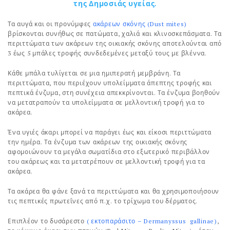
της Δημοσιάς υγείας.
Τα αυγά και οι προνύμφες
ακάρεων σκόνης (Dust mites)
βρίσκονται συνήθως σε πατώματα, χαλιά και κλινοσκεπάσματα. Τα
περιττώματα των ακάρεων της οικιακής σκόνης αποτελούνται από
3 έως 5 μπάλες τροφής συνδεδεμένες μεταξύ τους με βλέννα.
Κάθε μπάλα τυλίγεται σε μια ημιπερατή μεμβράνη. Τα
περιττώματα, που περιέχουν υπολείμματα άπεπτης τροφής και
πεπτικά ένζυμα, στη συνέχεια απεκκρίνονται. Τα ένζυμα βοηθούν
να μετατραπούν τα υπολείμματα σε μελλοντική τροφή για το
ακάρεα.
Ένα υγιές άκαρι μπορεί να παράγει έως και είκοσι περιττώματα
την ημέρα. Τα ένζυμα των ακάρεων της οικιακής σκόνης
αφομοιώνουν τα μεγάλα σωματίδια στο εξωτερικό περιβάλλον
του ακάρεως και τα μετατρέπουν σε μελλοντική τροφή για τα
ακάρεα.
Τα ακάρεα θα φάνε ξανά τα περιττώματα και θα χρησιμοποιήσουν
τις πεπτικές πρωτεΐνες από π.χ. το τρίχωμα του δέρματος.
Επιπλέον το δυσάρεστο
( εκτοπαράσιτο – Dermanyssus gallinae)
,