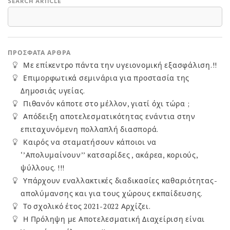
o
e
τε
SEARCH ARTICLE
k
n
ίτ
dl
ε
y
ΠΡΌΣΦΑΤΑ ΆΡΘΡΑ
Με επίκεντρο πάντα την υγειονομική εξασφάλιση.!!
Επιμορφωτικά σεμινάρια για προστασία της
Δημοσιάς υγείας.
Πιθανόν κάποτε στο μέλλον, γιατί όχι τώρα ;
Απόδειξη αποτελεσματικότητας ενάντια στην
επιταχυνόμενη πολλαπλή διασπορά.
Καιρός να σταματήσουν κάποιοι να
‘’Απολυμαίνουν’’ κατσαρίδες , ακάρεα, κοριούς,
ψύλλους. !!!
Υπάρχουν εναλλακτικές διαδικασίες καθαριότητας-
απολύμανσης και για τους χώρους εκπαίδευσης.
Το σχολικό έτος 2021-2022 Αρχίζει.
Η Πρόληψη με Αποτελεσματική Διαχείριση είναι