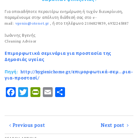
Για οποιαδήποτε περαιτέρω ενημέρωση ή τυχόν διευκρίνιση,
παραμένουμε στην απόλυτη διάθεσή σας στο e-
mail:
vgenis@otenet.gr
, ή στο τηλέφωνο 2104829839, 6932245887
Ιωάννης Βγενής
Cleaning Advisor
Επιμορφωτικά σεμινάρια για προστασία της
Δημοσιάς υγείας
Πηγή:
http://hygienichome.gr/επιμορφωτικά-σεμ…ρια-
για-προστασί/
F
T
P
E
Μ
a
w
ri
m
οι
ce
it
n
ai
ρ
b
te
tF
l
α
Previous post
Next post
o
r
ri
σ