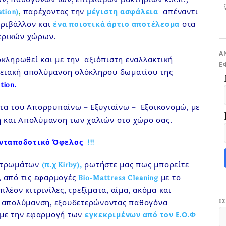
,
παρέχοντας την
απέναντι
tion)
μέγιστη ασφάλεια
εριβάλλον και
στα
ένα ποιοτικά άρτιο αποτέλεσμα
ερικών χώρων.
Α
οκληρωθεί και με την αξιόπιστη εναλλακτική
Ε
ανειακή απολύμανση ολόκληρου δωματίου της
tion.
α του Απορρυπαίνω – Εξυγιαίνω – Εξοικονομώ, με
 και Απολύμανση των χαλιών στο χώρο σας.
Ανταποδοτικό Όφελος
!!!
 στρωμάτων
ρωτήστε μας πως μπορείτε
(π.χ Kirby),
, από τις εφαρμογές
με το
Bio-Mattress Cleaning
λέον κιτρινίλες, τρεξίματα, αίμα, ακόμα και
ή απολύμανση, εξουδετερώνοντας παθογόνα
Ι
Ι
, με την εφαρμογή των
εγκεκριμένων από τον Ε.Ο.Φ