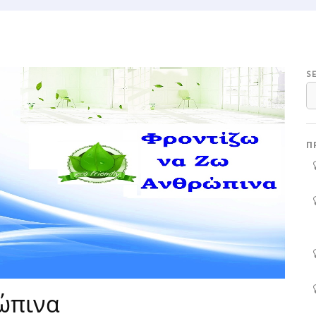
S
Π
ώπινα