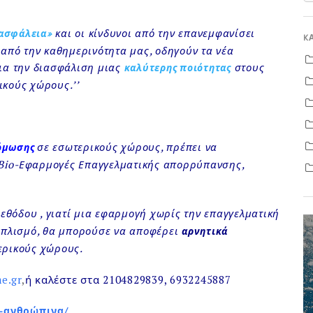
και οι κίνδυνοι από την επανεμφανίσει
 ασφάλεια»
K
από την καθημερινότητα μας, οδηγούν τα νέα
ια την διασφάλιση μιας
στους
καλύτερης ποιότητας
ικούς χώρους.’’
σε εσωτερικούς χώρους, πρέπει να
όμωσης
 Bio-Εφαρμογές Επαγγελματικής απορρύπανσης,
μεθόδου , γιατί μια εφαρμογή χωρίς την επαγγελματική
ξοπλισμό, θα μπορούσε να αποφέρει
αρνητικά
ερικούς χώρους.
e.gr
,
ή καλέστε στα 2104829839, 6932245887
ω-ανθρώπινα/
‎