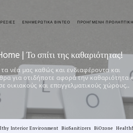
ΡΕΣΊΕΣ
ΕΝΗΜΕΡΩΤΙΚΆ ΒΊΝΤΕΟ
ΠΡΟΗΓΜΈΝΗ ΠΡΟΛΗΠΤΙΚΉ
Home | Το σπίτι της καθαριότητας!
τα νέα μας καθώς και ενδιαφέροντα και
θρα για οτιδήποτε αφορά την καθαριότητα 
 σε οικιακούς και επαγγελματικούς χώρους..
lthy Interior Environment
BioSanitizers
BiOzone
Healthf