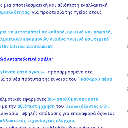
 μια αποτελεσματική και αξιόπιστη εναλλακτική
, για προστασία της Υγείας στους
σματικότητας
ρεί να μετατραπεί σε καθαρό, υγιεινό και ασφαλή,
λματικών εφαρμογών για ένα Υγιεινό εσωτερικό
lthy Interior Environment
)
πλά Ανταποδοτικά Οφέλη:
,
προσαρμοσμένη στα
υγίανση κατά όγκο »-
ια τα νέα πρότυπα της έννοιας του
‘’καθαρού αέρα
γελματικές εφαρμογές
Bio- απολύμανσης κατά
με την
του
e
αξιόπιστη χρήση
Ozone (όζοντος O 3),
διεργασία υψηλής απόδοσης για επαναφορά όζοντος
,
ναλλακτικής τεχνολογίας ελέγχου
ν, παθογόνων ιών, επιβλαβών βακτηρίων κ.λ.π.,