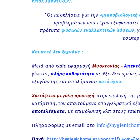
απολυμαντικών.
‘‘Οι προκλήσεις για την
«μικροβιολογική
προβλημάτων που είχαν εξαφανιστεί 
πρότυπα
,
γ
φυσικών εναλλακτικών λύσεων
εσωτερ
Και ποτέ δεν ξεχνάμε :
Μετά από κάθε εφαρμογή
Μυοκτονίας –
Απεντ
γίνεται,
με Εξειδικευμένες
πλήρη καθαριότητα
εξυγίανσης και απολύμανση
κατά όγκο.
στην επιλογή της 
Χρειάζεται μεγάλη προσοχή
κατάρτιση, τον απαιτούμενο επαγγελματικό ε
με επιμόλυνση κλπ στους εσωτ
αποτελέσματα,
Πληροφορίες με email στο
info@hygienichom
Πηγή:
http://hygienichome.gr/φροντίζω-να-ζ