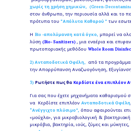
χωρίς τη χρήση χημικών,
(Green-Decontamina
στον άνθρωπο, την περιουσία αλλά και το π
πρότυπα του
των εσωτ
”Απόλυτα Καθαρού ”
Η
μπορεί να ολ
Bio -απολύμανση κατά όγκο,
λύση
, μια εναέρια και επιφ
(Bio- Sanitizers)
πρωτοποριακής μεθόδου
Whole Room Disinfec
από τα προγράμματ
2)
Ανταποδοτικά Οφέλη
,
την Απορρύπανση Αναζωογόνηση, Εξυγίανση
3)
Ρωτήστε πως θα
Κερδίστε ένα επιπλέον 
Για σας που έχετε μηχανήματα καθαρισμού
να Κερδίστε επιπλέον
Ανταποδοτικά Οφέλη
όπου αφαιρούνται επιπ
“Ανέγγιχτο πλύσιμο”,
«μούχλα», για μικροβιολογική & βακτηριακ
μικρόβια, βακτηρία, ιούς, ζύμες και μύκητες