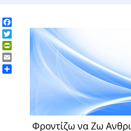
Facebook
Twitter
PrintFriendly
Email
Μοιραστείτε
Φροντίζω να Ζω Ανθρ