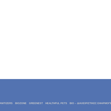
ANITIZERS
BIOZONE
GREENEST
HEALTHFUL PETS
BIO – ΔΙΑΧΕΙΡΙΣΤΙΚΈΣ ΕΦΑΡΜΟΓ