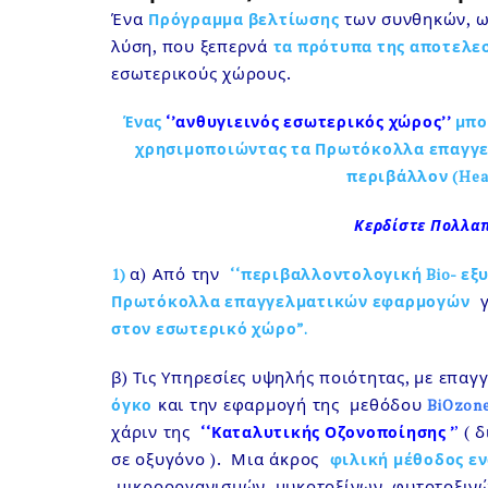
Ένα
των συνθηκών, ως
Πρόγραμμα βελτίωσης
λύση, που ξεπερνά
τα πρότυπα της αποτελε
εσωτερικούς χώρους.
Ένας
‘’ανθυγιεινός εσωτερικός χώρος’’
μπο
χρησιμοποιώντας τα Πρωτόκολλα επαγγε
περιβάλλον (
Hea
Κερδίστε Πολλα
α) Από την
1)
‘‘περιβαλλοντολογική Bio- εξ
γ
Πρωτόκολλα επαγγελματικών εφαρμογών
στον εσωτερικό χώρο”.
β) Τις Υπηρεσίες υψηλής ποιότητας, με επαγ
και την εφαρμογή της μεθόδου
όγκο
BiOzon
χάριν της
’
( 
‘‘Καταλυτικής Οζονοποίησης ’
σε οξυγόνο ). Μια άκρος
φιλική μέθοδος ε
μικροοργανισμών, μυκοτοξίνων, φυτοτοξινώ